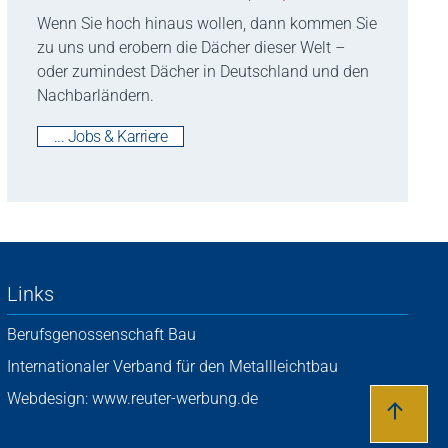
Wenn Sie hoch hinaus wollen, dann kommen Sie
zu uns und erobern die Dächer dieser Welt –
oder zumindest Dächer in Deutschland und den
Nachbarländern.
... Jobs & Karriere
Links
Berufsgenossenschaft Bau
Internationaler Verband für den Metallleichtbau
Webdesign: www.reuter-werbung.de