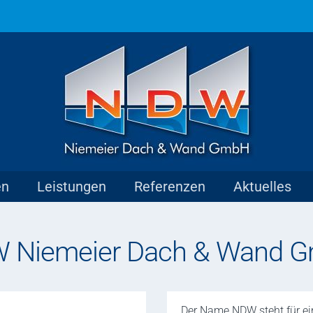
en
Leistungen
Referenzen
Aktuelles
 Niemeier Dach & Wand 
Der Name NDW steht für ei